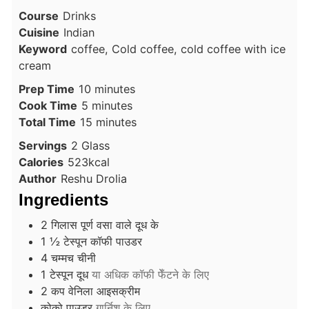
Course
Drinks
Cuisine
Indian
Keyword
coffee, Cold coffee, cold coffee with ice
cream
minutes
Prep Time
10
minutes
minutes
Cook Time
5
minutes
minutes
Total Time
15
minutes
Servings
2
Glass
Calories
523
kcal
Author
Reshu Drolia
Ingredients
2
गिलास
पूर्ण वसा वाले दूध के
1 ½
टेस्पून
कॉफी पाउडर
4
चम्मच
चीनी
1
टेस्पून
दूध
या अधिक कॉफी फेँटने के लिए
2
कप
वेनिला आइसक्रीम
कोको पाउडर
गार्निश के लिए