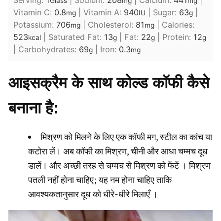
Serving:
1
|
Sodium:
208
|
Calcium:
441
|
Glass
mg
mg
Vitamin C:
0.8
|
Vitamin A:
940
|
Sugar:
63
|
mg
IU
g
Potassium:
706
|
Cholesterol:
81
|
Calories:
mg
mg
523
|
Saturated Fat:
13
|
Fat:
22
|
Protein:
12
kcal
g
g
g
|
Carbohydrates:
69
|
Iron:
0.3
g
mg
आइसक्रैम
के
साथ
कोल्ड
कॉफी
कैसे
बनाना
है
:
मिश्रण को मिलने के लिए एक कॉफी मग, स्टील का कांच या
कटोरा लें। अब कॉफी का मिश्रण, चीनी और आधा चम्मच दूध
डालें। और अच्छी तरह से चम्मच से मिश्रण को फेंटें । मिश्रण
पतली नहीं होना चाहिए; यह नम होना चाहिए ताकि
आवश्यकतानुसार दूध को धीरे-धीरे मिलाएँ ।