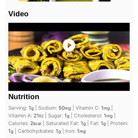
Video
Nutrition
Serving:
1
|
Sodium:
50
|
Vitamin C:
1
|
g
mg
mg
Vitamin A:
21
|
Sugar:
1
|
Cholesterol:
1
|
IU
g
mg
Calories:
2
|
Saturated Fat:
1
|
Fat:
1
|
Protein:
kcal
g
g
1
|
Carbohydrates:
1
|
Iron:
1
g
g
mg