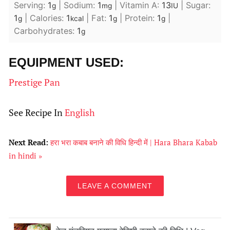
Serving:
1
|
Sodium:
1
|
Vitamin A:
13
|
Sugar:
g
mg
IU
1
|
Calories:
1
|
Fat:
1
|
Protein:
1
|
g
kcal
g
g
Carbohydrates:
1
g
EQUIPMENT USED:
Prestige Pan
See Recipe In
English
Next Read:
हरा भरा कबाब बनाने की विधि हिन्दी में | Hara Bhara Kabab
in hindi »
LEAVE A COMMENT