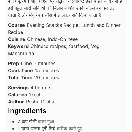
वेज मंचूरियन खाने में एक प्रसिद्ध और स्वादिष्ट इंडो चाइनीज़ रेसिपी है
इसे बहुत सारी सब्जियों को मिलाकर और उनके बॉल्स बनाकर तला
जाता है और मंचूरियन सॉस में डालकर सर्वे किया जाता है।
Course
Evening Snacks Recipe, Lunch and Dinner
Recipe
Cuisine
Chinese, Indo-Chinese
Keyword
Chinese recipes, fastfood, Veg
Manchurian
minutes
Prep Time
5
minutes
minutes
Cook Time
15
minutes
minutes
Total Time
20
minutes
Servings
4
People
Calories
1
kcal
Author
Reshu Drolia
Ingredients
2
कप
गोभी
कसा हुआ
1
छोटा चम्मच
हरी मिर्च
बारीक कटी हुई