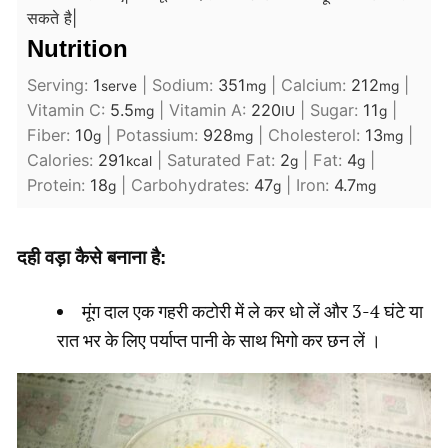
सकते है|
Nutrition
Serving:
1
|
Sodium:
351
|
Calcium:
212
|
serve
mg
mg
Vitamin C:
5.5
|
Vitamin A:
220
|
Sugar:
11
|
mg
IU
g
Fiber:
10
|
Potassium:
928
|
Cholesterol:
13
|
g
mg
mg
Calories:
291
|
Saturated Fat:
2
|
Fat:
4
|
kcal
g
g
Protein:
18
|
Carbohydrates:
47
|
Iron:
4.7
g
g
mg
दही वड़ा कैसे बनाना है:
मूंग दाल एक गहरी कटोरी में ले कर धो लें और 3-4 घंटे या
रात भर के लिए पर्याप्त पानी के साथ भिगो कर छन लें ।