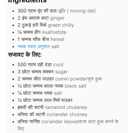
300
ग्राम
मूंग की दाल
धूलि ( moong dal)
2
इंच
अदरक कटा
ginger
2
टुकड़े
हरी मिर्च
green chilly
¼
चम्मच
हींग
Asafoetida
1
चम्मच
सौंफ बीज
fennel
नमक स्वाद अनुसार
salt
सजावट के लिए:
500
ग्राम
दही ठंडा
curd
3
छोटा चम्मच
शक्कर
sugar
2
चम्मच
जीरा पाउडर
cumin powderभुना हुआ
¼
छोटा चम्मच
काला नमक
black salt
¼
छोटा चम्मच
नमक
salt
¼
छोटा चम्मच
लाल मिर्च पाउडर
इमली की चटनी
tamarind chuteney
धनिया की चटनी
coriander chutney
धनिया गार्निश
coriander leavesताजा कटा हुआ करने के
लिए