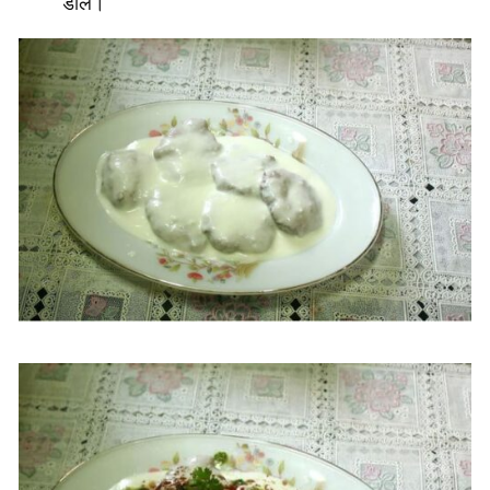
डालें।