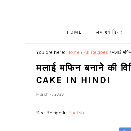
Skip
Skip
Skip
Skip
to
to
to
to
primary
main
primary
footer
navigation
content
sidebar
HOME
लंच एवं डिनर
You are here:
Home
/
All Recipes
/
मलाई मफिन
मलाई मफिन बनाने की 
CAKE IN HINDI
March 7, 2020
See Recipe In
English