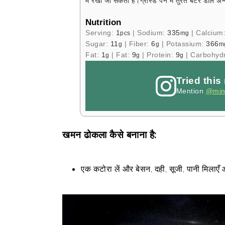
में रखा जा सकता है।
ग्रीस्ड पैन में तुरंत बॅटर डालें 
Nutrition
Serving:
1
|
Sodium:
335
|
Calcium
pcs
mg
Sugar:
11
|
Fiber:
6
|
Potassium:
366
g
g
m
Fat:
1
|
Fat:
9
|
Protein:
9
|
Carbohyd
g
g
g
Tried this
Mention
@min
खमन ढोकला कैसे बनाना है:
एक कटोरा लें और बेसन, दही, सूजी, पानी मिलाए