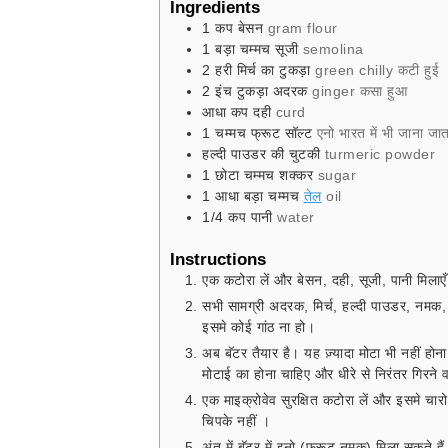
Ingredients
1
कप
बेसन
gram flour
1
बड़ा चम्मच
सूजी
semolina
2
हरी मिर्च का टुकड़ा
green chilly कटी हुई
2
इंच टुकड़ा
अदरक
ginger कसा हुआ
आधा कप
दही
curd
1
चम्मच
फ्रूट सॉल्ट
एनो भारत में भी जाना जा
हल्दी पाउडर की चुटकी
turmeric powder
1
छोटा चम्मच
शक्कर
sugar
1
आधा बड़ा चम्मच
तेल
oil
1/4
कप
पानी
water
Instructions
एक कटोरा लें और बेसन, दही, सूजी, पानी मिला
सभी सामग्री अदरक, मिर्च, हल्दी पाउडर, नमक, 
इसमे कोई गांठ ना हो।
अब बॅटर तैयार है। यह ज़्यादा मोटा भी नहीं होन
मोटाई का होना चाहिए और धीरे से निरंतर गिरने 
एक माइक्रोवेव सुरक्षित कटोरा लें और इसमे चार
चिपके नहीं ।
अंत में बॅटर में इनो (फ्रूट नमक) मिला सकते