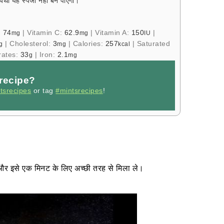
अन्यथा यह स्पंजी नहीं बन पाएगा।
:
74
|
Vitamin C:
62.9
|
Vitamin A:
150
|
mg
mg
IU
|
Cholesterol:
3
|
Calories:
257
|
Saturated
g
mg
kcal
rates:
33
|
Iron:
2.1
g
mg
 recipe?
tsrecipes
or tag
#mintsrecipes
!
ँ और इसे एक मिनट के लिए अच्छी तरह से मिला ले।