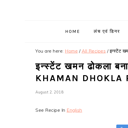
Skip
Skip
Skip
Skip
to
to
to
to
primary
main
primary
footer
navigation
content
sidebar
HOME
लंच एवं डिनर
You are here:
Home
/
All Recipes
/
इन्स्टेंट
इन्स्टेंट खमन ढोकला ब
KHAMAN DHOKLA 
August 2, 2018
See Recipe In
English