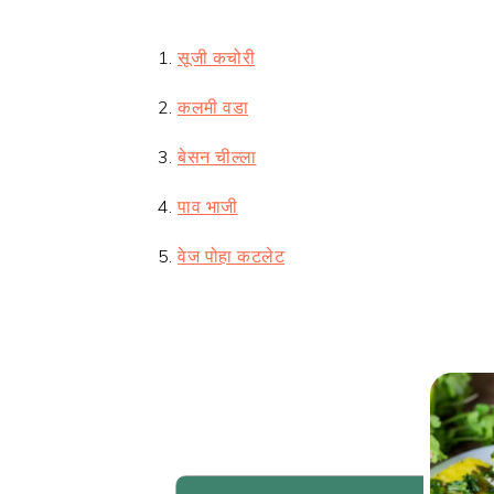
सूजी कचोरी
कलमी वडा
बेसन चील्ला
पाव भाजी
वेज पोहा कटलेट