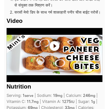
से संयुक्त तक मिश्रण करें।
सरसों मेयो डिप के साथ गर्म शाकाहारी पनीर चीस बाईट परोसें।
Video
Nutrition
Serving:
1
|
Sodium:
19
|
Calcium:
246
|
serve
mg
mg
Vitamin C:
11.7
|
Vitamin A:
1275
|
Sugar:
1
|
mg
IU
g
Potassium:
69
|
Cholesterol:
33
|
Calories:
mg
mg