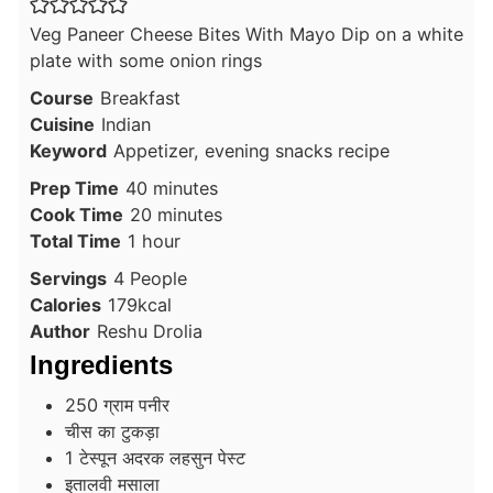
Veg Paneer Cheese Bites With Mayo Dip on a white
plate with some onion rings
Course
Breakfast
Cuisine
Indian
Keyword
Appetizer, evening snacks recipe
minutes
Prep Time
40
minutes
minutes
Cook Time
20
minutes
hour
Total Time
1
hour
Servings
4
People
Calories
179
kcal
Author
Reshu Drolia
Ingredients
250
ग्राम
पनीर
चीस का टुकड़ा
1
टेस्पून
अदरक लहसुन पेस्ट
इतालवी मसाला